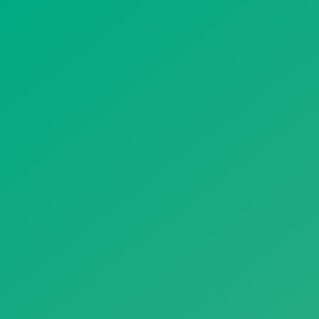
遥想公瑾当年，小乔初嫁了，雄姿英发。
羽扇纶巾，谈笑间，樯橹灰飞烟灭。
故国神游，多情应笑我，早生华发。
人生如梦，一尊还酹江月。